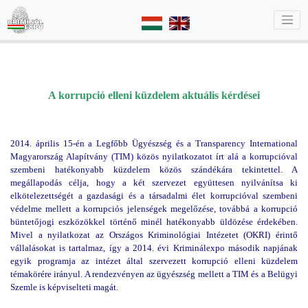
A korrupció elleni küzdelem aktuális kérdései
2014. április 15-én a Legfőbb Ügyészség és a Transparency International
Magyarország Alapítvány (TIM) közös nyilatkozatot írt alá a korrupcióval
szembeni hatékonyabb küzdelem közös szándékára tekintettel. A
megállapodás célja, hogy a két szervezet együttesen nyilvánítsa ki
elkötelezettségét a gazdasági és a társadalmi élet korrupcióval szembeni
védelme mellett a korrupciós jelenségek megelőzése, továbbá a korrupció
büntetőjogi eszközökkel történő minél hatékonyabb üldözése érdekében.
Mivel a nyilatkozat az Országos Kriminológiai Intézetet (OKRI) érintő
vállalásokat is tartalmaz, így a 2014. évi Kriminálexpo második napjának
egyik programja az intézet által szervezett korrupció elleni küzdelem
témakörére irányul. A rendezvényen az ügyészség mellett a TIM és a Belügyi
Szemle is képviselteti magát.