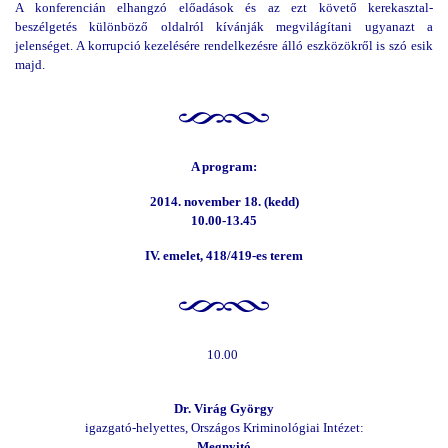
A konferencián elhangzó előadások és az ezt követő kerekasztal-
beszélgetés különböző oldalról kívánják megvilágítani ugyanazt a
jelenséget. A korrupció kezelésére rendelkezésre álló eszközökről is szó esik
majd.
A program:
2014. november 18. (kedd)
10.00-13.45
IV. emelet, 418/419-es terem
10.00
Dr. Virág György
igazgató-helyettes, Országos Kriminológiai Intézet:
Megnyitó