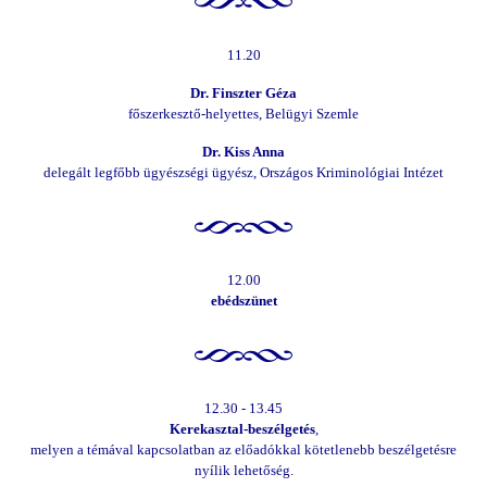
11.20
Dr. Finszter Géza
főszerkesztő-helyettes,
Belügyi Szemle
Dr. Kiss Anna
delegált legfőbb ügyészségi ügyész,
Országos Kriminológiai Intézet
12.00
ebédszünet
12.30 - 13.45
Kerekasztal-beszélgetés
,
melyen a témával kapcsolatban az előadókkal kötetlenebb beszélgetésre
nyílik lehetőség.