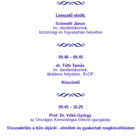
Levezető elnök:
Schmehl János
bv. dandártábornok,
biztonsági és fogvatartási helyettes
09.40 – 09.45
dr. Tóth Tamás
bv. dandártábornok,
általános helyettes, BvOP:
Köszöntő
09.45 – 10.25
Prof.
Dr.
Vókó György
az Országos Kriminológiai Intézet igazgatója:
Visszatérítés a bűn útjáról - elméleti és gyakorlati megközelítésben