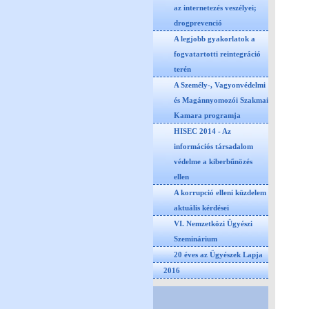
az internetezés veszélyei;
drogprevenció
A legjobb gyakorlatok a
fogvatartotti reintegráció
terén
A Személy-, Vagyonvédelmi
és Magánnyomozói Szakmai
Kamara programja
HISEC 2014 - Az
információs társadalom
védelme a kiberbűnözés
ellen
A korrupció elleni küzdelem
aktuális kérdései
VI. Nemzetközi Ügyészi
Szeminárium
20 éves az Ügyészek Lapja
2016