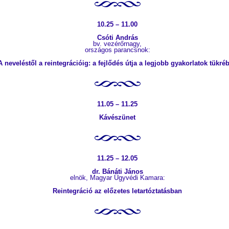
10.25 – 11.00
Csóti András
bv. vezérőrnagy,
országos parancsnok:
A neveléstől a reintegrációig: a fejlődés útja a legjobb gyakorlatok tükré
11.05 – 11.25
Kávészünet
11.25 – 12.05
dr. Bánáti János
elnök, Magyar Ügyvédi Kamara:
Reintegráció az előzetes letartóztatásban