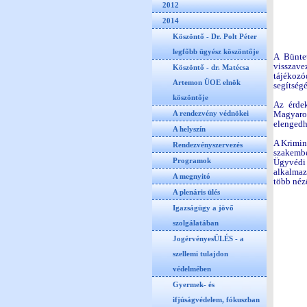
2012
2014
Köszöntő - Dr. Polt Péter
legfőbb ügyész köszöntője
A Büntet
visszave
Köszöntő - dr. Matécsa
tájékozó
Artemon ÜOE elnök
segítség
köszöntője
Az érdek
A rendezvény védnökei
Magyaro
elengedhe
A helyszín
A Krimin
Rendezvényszervezés
szakembe
Programok
Ügyvédi 
alkalmazo
A megnyitó
több néz
A plenáris ülés
Igazságügy a jövő
szolgálatában
JogérvényesÜLÉS - a
szellemi tulajdon
védelmében
Gyermek- és
ifjúságvédelem, fókuszban