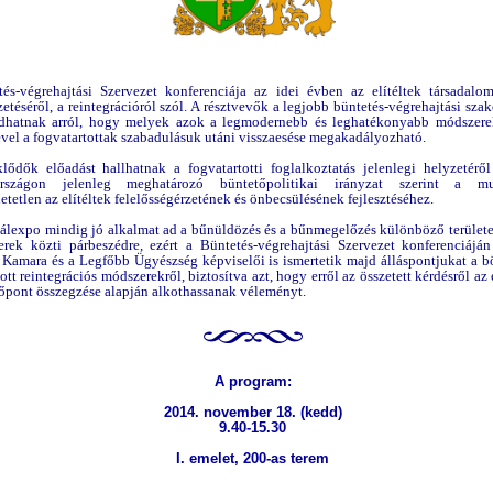
és-végrehajtási Szervezet konferenciája az idei évben az elítéltek társadalo
zetéséről, a reintegrációról szól. A résztvevők a legjobb büntetés-végrehajtási sza
dhatnak arról, hogy melyek azok a legmodernebb és leghatékonyabb módszere
ével a fogvatartottak szabadulásuk utáni visszaesése megakadályozható.
lődők előadást hallhatnak a fogvatartotti foglalkoztatás jelenlegi helyzetéről
rszágon jelenleg meghatározó büntetőpolitikai irányzat szerint a mu
tetlen az elítéltek felelősségérzetének és önbecsülésének fejlesztéséhez.
álexpo mindig jó alkalmat ad a bűnüldözés és a bűnmegelőzés különböző terület
rek közti párbeszédre, ezért a Büntetés-végrehajtási Szervezet konferenciáj
Kamara és a Legfőbb Ügyészség képviselői is ismertetik majd álláspontjukat a 
tt reintegrációs módszerekről, biztosítva azt, hogy erről az összetett kérdésről a
őpont összegzése alapján alkothassanak véleményt.
A program:
2014. november 18. (kedd)
9.40-15.30
I. emelet, 200-as terem