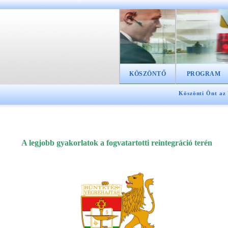
KÖSZÖNTŐ
PROGRAM
Köszönti Önt az
A legjobb gyakorlatok a fogvatartotti reintegráció terén