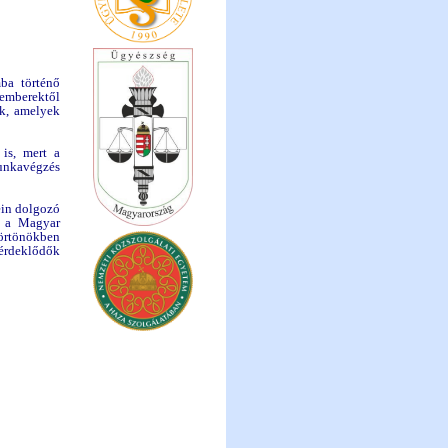
mba történő
kemberektől
k, amelyek
 is, mert a
nkavégzés
ein dolgozó
án a Magyar
börtönökben
z érdeklődők