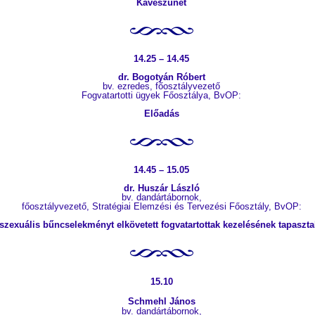
Kávészünet
14.25 – 14.45
dr. Bogotyán Róbert
bv. ezredes, főosztályvezető
Fogvatartotti ügyek Főosztálya, BvOP:
Előadás
14.45 – 15.05
dr. Huszár László
bv. dandártábornok,
főosztályvezető, Stratégiai Elemzési és Tervezési Főosztály, BvOP:
szexuális bűncselekményt elkövetett fogvatartottak kezelésének tapaszta
15.10
Schmehl János
bv. dandártábornok,