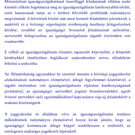
Minisztérium igazságszolgáltatással összefüggő feladatainak ellátása során
kiemelt célként fogalmazza meg az igazságszolgáltatás hatékonyabbá tételét,
ezért hasznosnak tartja az e körben felvetődő problémák tudományos
megvitatását. A felvetések között már most kiemelt feladatként jelentkezik a
szakértői és a bírósági végrehajtási tevékenység hatékony felügyeletének
kérdése, továbbá az igazságügyi hivatalok feladatainak szélesítése,
szervesebb bekapcsolása az igazságszolgáltatás tágabb értelemben vett
rendszerébe
.
E célból az igazságszolgáltatás elismert, tapasztalt képviselőit, a felmerült
kérdésekkel elmélyülten foglalkozó szakembereket tervez előadóként
felkérni a szekcióba.
Az Államtitkárság ugyanakkor be szeretné mutatni a
bírósági joggyakorlat
alakulásának tudományos elemzésével
, átfogó figyelemmel kísérésével, a
tágabb értelemben vett
igazságszolgáltatás eljárásai hatékonyságának
javításával
, az
igazságügyi szervekkel, jogászi hivatásrendekkel, egyéb
érintett szervekkel való együttműködéssel kapcsolatos régi-új feladatkörét
a
szakmai közönségnek.
A joggyakorlat és általában véve az igazságszolgáltatási rendszer
működésének tudományos elemzésével hozzá kíván járulni, hogy az
igazságügyi kormányzat átfogó képpel rendelkezzen e területről, az
esetlegesen szükséges jogalkotói lépésekről.