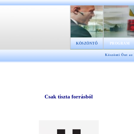
KÖSZÖNTŐ
PROGRAM
Köszönti Önt az
Csak tiszta forrásból