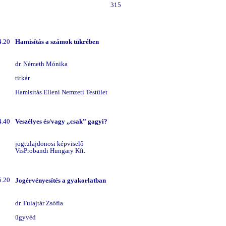
315
4.20
Hamisítás a számok tükrében
dr. Németh Mónika
t
itkár
Hamisítás Elleni Nemzeti Testület
4.40
Veszélyes és/vagy „csak” gagyi?
jogtulajdonosi képviselő
VisProbandi Hungary Kft.
5.20
Jogérvényesítés a gyakorlatban
dr. Fulajtár Zsófia
ügyvéd