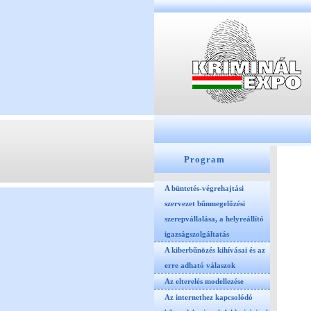
Program
A büntetés-végrehajtási
szervezet bűnmegelőzési
szerepvállalása, a helyreállító
igazságszolgáltatás
A kiberbűnözés kihívásai és az
erre adható válaszok
Az elterelés modellezése
Az internethez kapcsolódó