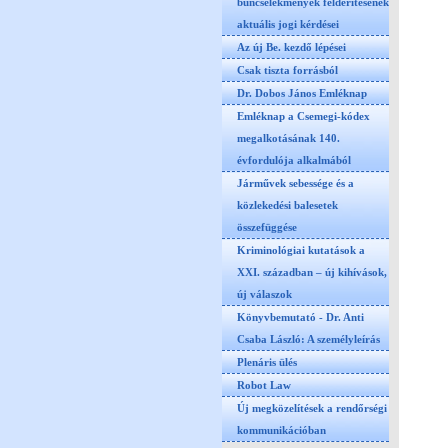
bűncselekmények felderítésének
aktuális jogi kérdései
Az új Be. kezdő lépései
Csak tiszta forrásból
Dr. Dobos János Emléknap
Emléknap a Csemegi-kódex
megalkotásának 140.
évfordulója alkalmából
Járművek sebessége és a
közlekedési balesetek
összefüggése
Kriminológiai kutatások a
XXI. században – új kihívások,
új válaszok
Könyvbemutató - Dr. Anti
Csaba László: A személyleírás
Plenáris ülés
Robot Law
Új megközelítések a rendőrségi
kommunikációban