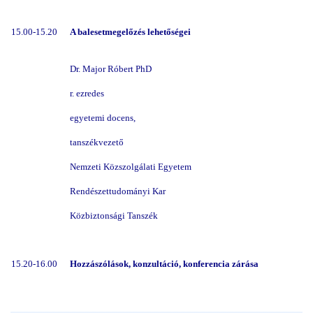
15.00-15.20
A balesetmegelőzés lehetőségei
Dr. Major Róbert PhD
r. ezredes
egyetemi docens,
tanszékvezető
Nemzeti Közszolgálati Egyetem
Rendészettudományi Kar
Közbiztonsági Tanszék
15.20-16.00
Hozzászólások, konzultáció, konferencia zárása