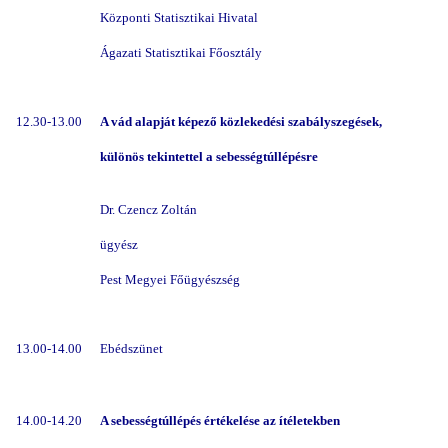
Központi Statisztikai Hivatal
Ágazati Statisztikai Főosztály
12.30-13.00
A vád alapját képező közlekedési szabályszegések,
különös tekintettel a sebességtúllépésre
Dr. Czencz Zoltán
ügyész
Pest Megyei Főügyészség
13.00-14.00
Ebédszünet
14.00-14.20
A sebességtúllépés értékelése az ítéletekben