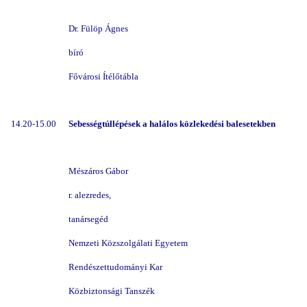
Dr. Fülöp Ágnes
bíró
Fővárosi Ítélőtábla
14.20-15.00
Sebességtúllépések a halálos közlekedési balesetekben
Mészáros Gábor
r. alezredes,
tanársegéd
Nemzeti Közszolgálati Egyetem
Rendészettudományi Kar
Közbiztonsági Tanszék