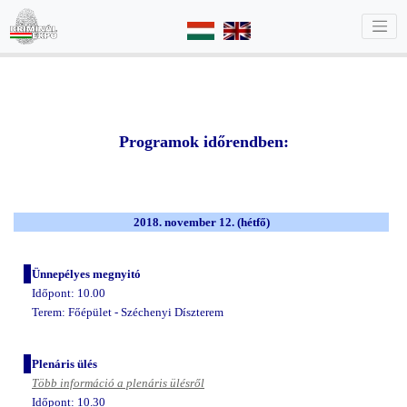
Programok időrendben:
2018
. november 12.
(hétfő)
Ünnepélyes megnyitó
Időpont: 10.00
Terem: Főépület - Széchenyi Díszterem
Plenáris ülés
Több információ a plenáris ülésről
Időpont:
10.30