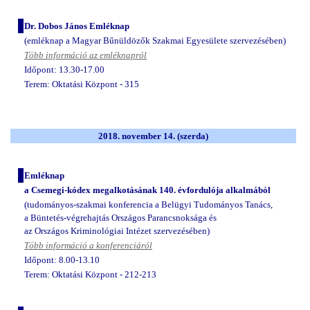
Dr. Dobos János Emléknap
(emléknap a Magyar Bűnüldözők Szakmai Egyesülete szervezésében)
Több információ az emléknapról
Időpont: 13.30-17.00
Terem: Oktatási Központ - 315
2018. november 14.
(szerda)
Emléknap
a Csemegi-kódex megalkotásának 140. évfordulója alkalmából
(tudományos-szakmai konferencia a Belügyi Tudományos Tanács,
a Büntetés-végrehajtás Országos Parancsnoksága és
az Országos Kriminológiai Intézet szervezésében)
Több információ a konferenciáról
Időpont: 8.00-13.10
Terem: Oktatási Központ - 212-213