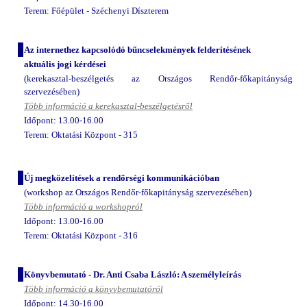
Terem: Főépület - Széchenyi Díszterem
Az internethez kapcsolódó bűncselekmények felderítésének
aktuális jogi kérdései
(kerekasztal-beszélgetés az Országos Rendőr-főkapitányság
szervezésében)
Több információ a kerekasztal-beszélgetésről
Időpont: 13.00-16.00
Terem: Oktatási Központ - 315
Új megközelítések a rendőrségi kommunikációban
(workshop az Országos Rendőr-főkapitányság szervezésében)
Több információ a workshopról
Időpont: 13.00-16.00
Terem: Oktatási Központ - 316
Könyvbemutató - Dr. Anti Csaba László: A személyleírás
Több információ a könyvbemutatóról
Időpont: 14.30-16.00